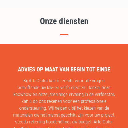
Onze diensten
ADVIES OP MAAT VAN BEGIN TOT EINDE
Bij Arte Color kan u terecht voor alle vragen
betreffende uw lak- en verfprojecten. Dankzij onze
knowhow en onze jarenlange ervaring in de verfsector,
kan u op ons rekenen voor een professionele
ondersteuning. Wij helpen u bij het kiezen van de
materialen die het meest geschikt zijn voor uw project,
steeds rekening houdend met uw budget. Arte Color